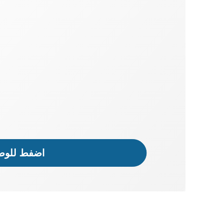
اضفط للوصو