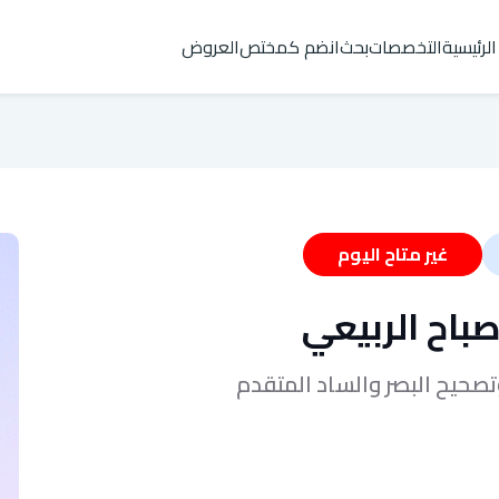
الرئيسية
التخصصات
بحث
انضم كمختص
العروض
غير متاح اليوم
باح الربيعي
تصحيح البصر والساد المتقدم