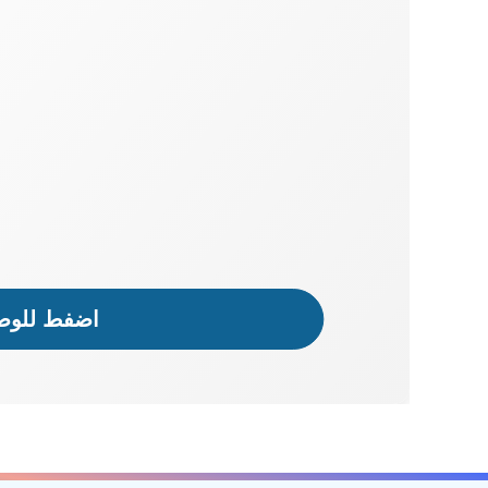
اضفط للوصو