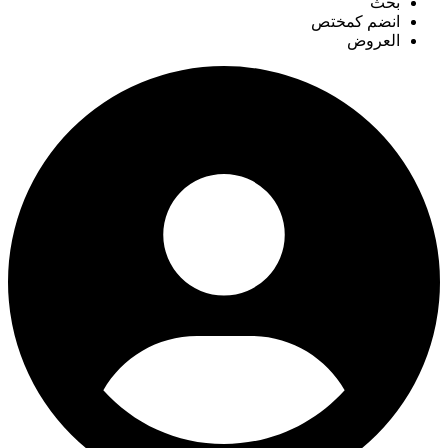
بحث
انضم كمختص
العروض