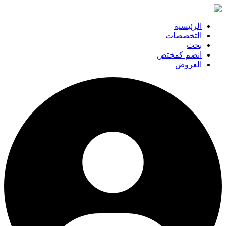
الرئيسية
التخصصات
بحث
انضم كمختص
العروض