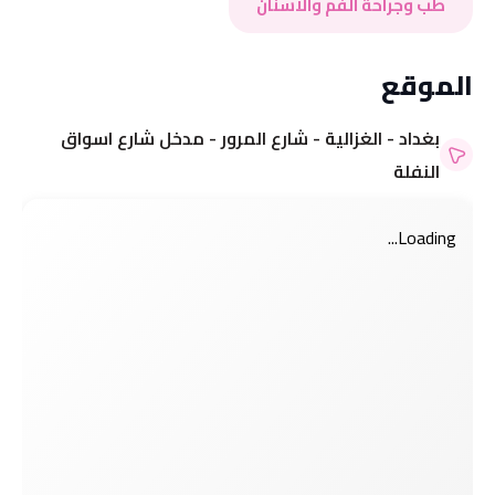
طب وجراحة الفم والاسنان
الموقع
بغداد - الغزالية - شارع المرور - مدخل شارع اسواق
النفلة
Loading...
مرحباً بك 👋
مرحباً بك 👋
تسجيل الدخول إلى حسابك
تسجيل الدخول إلى حسابك