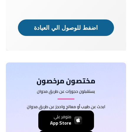
اضفط للوصول الي العيادة
دكتور
دكتور
مريض
مريض
مختصون مرخصون
يستقبلون حجوزات عن طريق مدوان
ابحث عن طبيب أو معالج واحجز عن طريق مدوان
متوفر علي
App Store