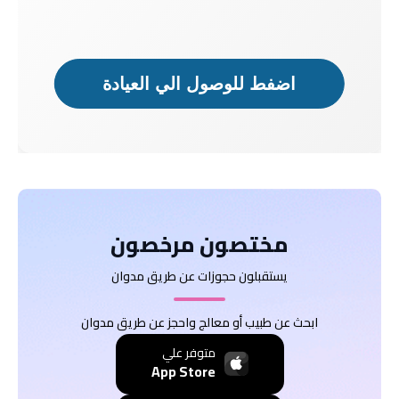
اضفط للوصول الي العيادة
دكتور
دكتور
مريض
مريض
مختصون مرخصون
يستقبلون حجوزات عن طريق مدوان
ابحث عن طبيب أو معالج واحجز عن طريق مدوان
متوفر علي
App Store