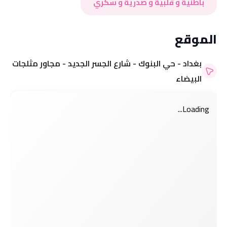
باطنية و قلبية و صدرية و سكري
الموقع
بغداد - حي البنوك - شارع الجسر الجديد - مجاور مثلجات
البيضاء
Loading...
مرحباً بك 👋
مرحباً بك 👋
تسجيل الدخول إلى حسابك
تسجيل الدخول إلى حسابك