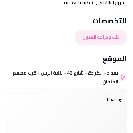
- جهاز ( ياك ليزر ) لتنظيف العدسة
التخصصات
طب وجراحة العيون
الموقع
بغداد - الكرادة - شارع 42 - بناية ايرس - قرب مطعم
الفنجان
Loading...
مرحباً بك 👋
مرحباً بك 👋
تسجيل الدخول إلى حسابك
تسجيل الدخول إلى حسابك