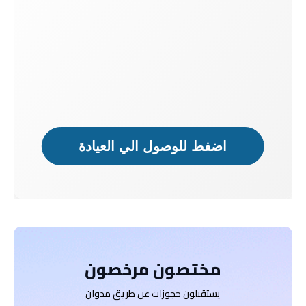
دكتور
دكتور
مريض
مريض
اضفط للوصول الي العيادة
مختصون مرخصون
يستقبلون حجوزات عن طريق مدوان