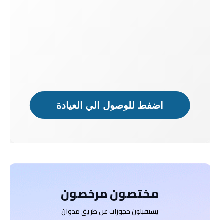
دكتور
دكتور
مريض
مريض
اضفط للوصول الي العيادة
مختصون مرخصون
يستقبلون حجوزات عن طريق مدوان