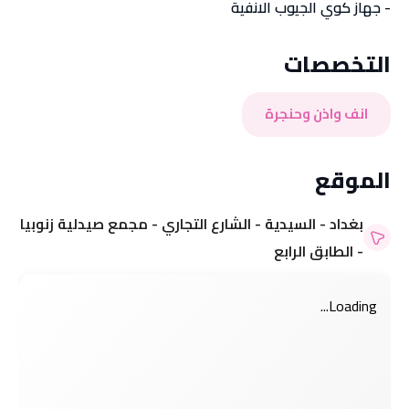
- جهاز كوي الجيوب الانفية
التخصصات
انف واذن وحنجرة
الموقع
بغداد - السيدية - الشارع التجاري - مجمع صيدلية زنوبيا
- الطابق الرابع
Loading...
مرحباً بك 👋
مرحباً بك 👋
تسجيل الدخول إلى حسابك
تسجيل الدخول إلى حسابك