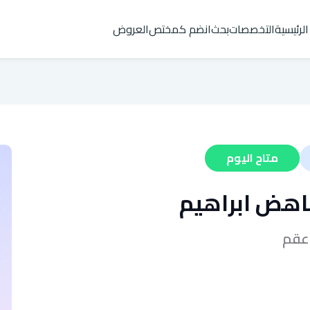
الرئيسية
التخصصات
بحث
انضم كمختص
العروض
متاح اليوم
اهض ابراهيم
وعقم