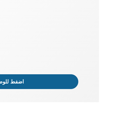
اضفط للوصو