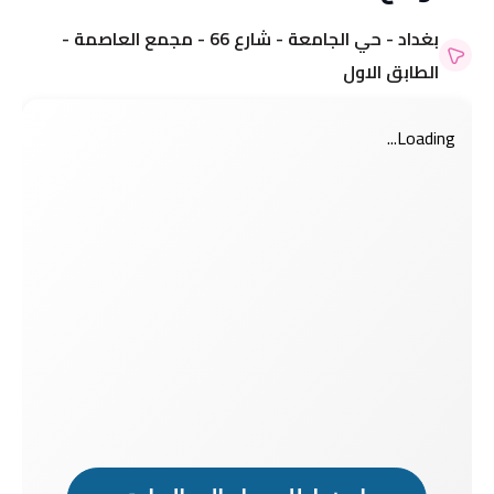
بغداد - حي الجامعة - شارع 66 - مجمع العاصمة -
الطابق الاول
Loading...
مرحباً بك 👋
مرحباً بك 👋
تسجيل الدخول إلى حسابك
تسجيل الدخول إلى حسابك