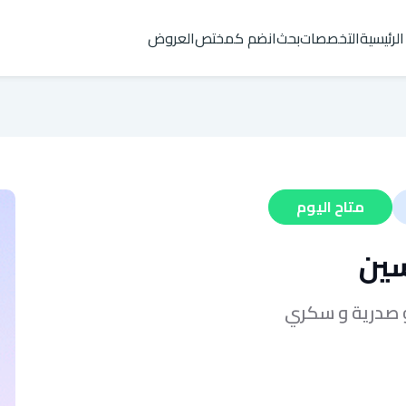
الرئيسية
التخصصات
بحث
انضم كمختص
العروض
متاح اليوم
سين
و صدرية و سكري