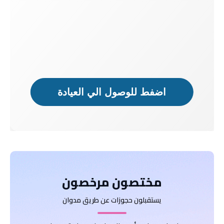
اضفط للوصول الي العيادة
دكتور
دكتور
مريض
مريض
مختصون مرخصون
يستقبلون حجوزات عن طريق مدوان