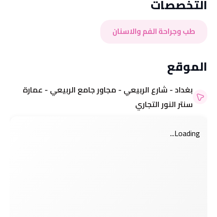
التخصصات
طب وجراحة الفم والاسنان
الموقع
بغداد - شارع الربيعي - مجاور جامع الربيعي - عمارة
سنتر النور التجاري
Loading...
مرحباً بك 👋
مرحباً بك 👋
تسجيل الدخول إلى حسابك
تسجيل الدخول إلى حسابك